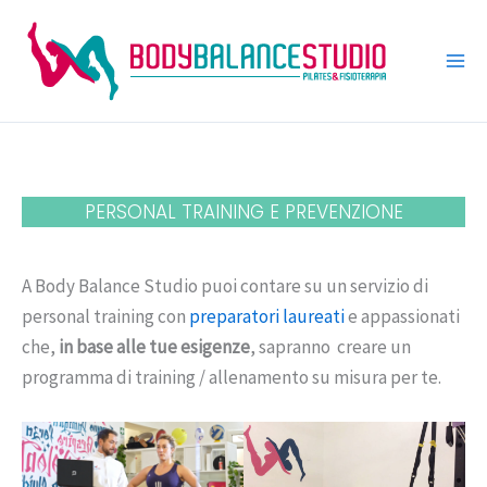
Vai
al
contenuto
PERSONAL TRAINING E PREVENZIONE
A Body Balance Studio puoi contare su un servizio di
personal training con
preparatori laureati
e appassionati
che,
in base alle tue esigenze
, sapranno creare un
programma di training / allenamento su misura per te.